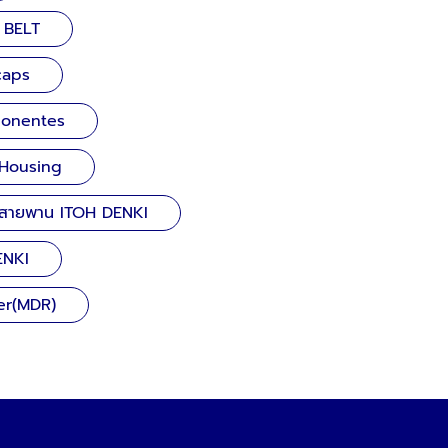
 BELT
caps
ponentes
h Housing
้งสายพาน ITOH DENKI
ENKI
ler(MDR)